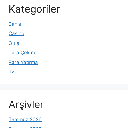
Kategoriler
Bahis
Casino
Giriş
Para Çekme
Para Yatırma
Tv
Arşivler
Temmuz 2026