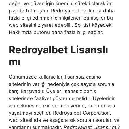
değer ve güvenliğin önemini sürekli olarak ön
planda tutmuştur. Redroyalbet hakkında daha
fazla bilgi edinmek için ilgilenen bahisçiler bu
web sitesini ziyaret edebilir. Sol üst köşedeki
Hakkımda butonu daha fazla bilgi sağlar.
Redroyalbet Lisanslı
mı
Günümüzde kullanıcılar, lisanssız casino
sitelerinin varlığı nedeniyle çok sayıda sorunla
karşı karşıyadır. Üyeler lisanssız bahis
sitelerinde faaliyet göstermemelidir. Üyelerinin
acı çekmesine izin vermek yerine, bunu onlara
yaşatmayı seçtiler. Redroyalbet Corporation,
web sitesinde ve aşağıda sık sorulan soruları ve
yanıtlarını sunmaktadır.
Redroyalbet Lisanslı mı
?