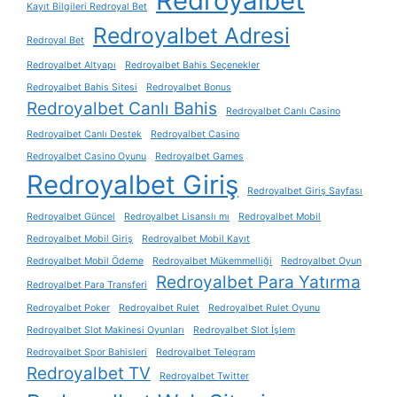
Redroyalbet
Kayıt Bilgileri Redroyal Bet
Redroyalbet Adresi
Redroyal Bet
Redroyalbet Altyapı
Redroyalbet Bahis Seçenekler
Redroyalbet Bahis Sitesi
Redroyalbet Bonus
Redroyalbet Canlı Bahis
Redroyalbet Canlı Casino
Redroyalbet Canlı Destek
Redroyalbet Casino
Redroyalbet Casino Oyunu
Redroyalbet Games
Redroyalbet Giriş
Redroyalbet Giriş Sayfası
Redroyalbet Güncel
Redroyalbet Lisanslı mı
Redroyalbet Mobil
Redroyalbet Mobil Giriş
Redroyalbet Mobil Kayıt
Redroyalbet Mobil Ödeme
Redroyalbet Mükemmelliği
Redroyalbet Oyun
Redroyalbet Para Yatırma
Redroyalbet Para Transferi
Redroyalbet Poker
Redroyalbet Rulet
Redroyalbet Rulet Oyunu
Redroyalbet Slot Makinesi Oyunları
Redroyalbet Slot İşlem
Redroyalbet Spor Bahisleri
Redroyalbet Telegram
Redroyalbet TV
Redroyalbet Twitter