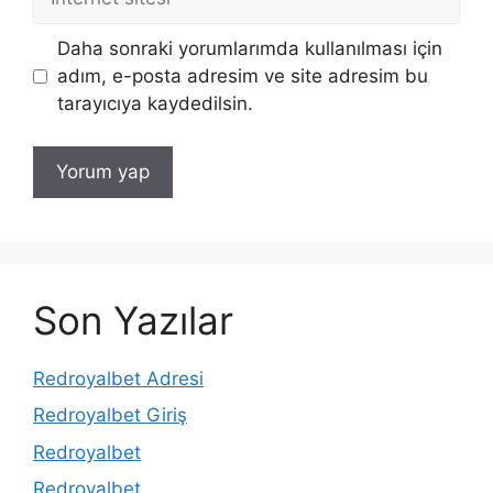
sitesi
Daha sonraki yorumlarımda kullanılması için
adım, e-posta adresim ve site adresim bu
tarayıcıya kaydedilsin.
Son Yazılar
Redroyalbet Adresi
Redroyalbet Giriş
Redroyalbet
Redroyalbet