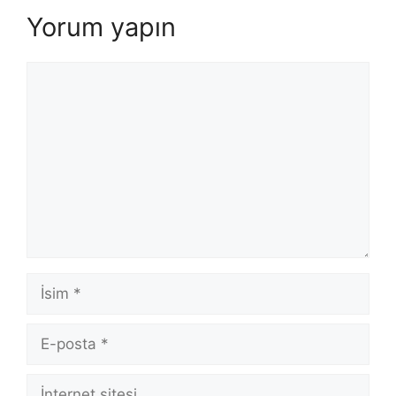
Yorum yapın
Yorum
İsim
E-
posta
İnternet