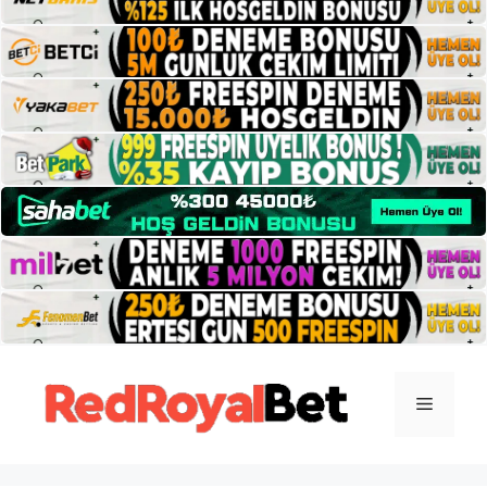
İçeriğe
atla
Menü