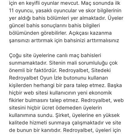
için en keyifli oyunlar mevcut. Maç sonunda ilk
11 oyuncu, yasaklı oyuncular ve skor bilgilerinin
yer aldığı bahis bölümleri yer almaktadır. Üyeler
güncel bahis sonuçlarını bahis bilgileri
bölümünden görebilirler. Açıkçası kazanma
şansınızı arttırmak için bahsinizi arttırmalısınız
Çoğu site üyelerine canlı maç bahisleri
sunmamaktadır. Sitenin mali sorumluluğu çok
önemli bir faktördür. Redroyalbet, Sitedeki
Redroyalbet Oyun İzle butonunu kullanan
kişilerden herhangi bir para talep etmez. Başka
hiçbir web sitesi kullanıcının yeni ekonomik
fikirler bulmasını talep etmez. Redroyalbet, web
sitesini hiçbir ücret ödemeden üyelerin
kullanımına sundu. Şirket, üyelerine en yüksek
kalitede hizmeti sunmaya çalışmaktadır ve site
de bunun bir kanıtıdır. Redroyalbet, üyeleri için