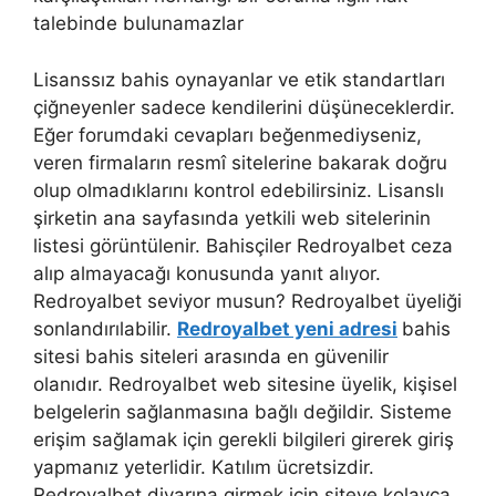
talebinde bulunamazlar
Lisanssız bahis oynayanlar ve etik standartları
çiğneyenler sadece kendilerini düşüneceklerdir.
Eğer forumdaki cevapları beğenmediyseniz,
veren firmaların resmî sitelerine bakarak doğru
olup olmadıklarını kontrol edebilirsiniz. Lisanslı
şirketin ana sayfasında yetkili web sitelerinin
listesi görüntülenir. Bahisçiler Redroyalbet ceza
alıp almayacağı konusunda yanıt alıyor.
Redroyalbet seviyor musun? Redroyalbet üyeliği
sonlandırılabilir.
Redroyalbet yeni adresi
bahis
sitesi bahis siteleri arasında en güvenilir
olanıdır. Redroyalbet web sitesine üyelik, kişisel
belgelerin sağlanmasına bağlı değildir. Sisteme
erişim sağlamak için gerekli bilgileri girerek giriş
yapmanız yeterlidir. Katılım ücretsizdir.
Redroyalbet diyarına girmek için siteye kolayca