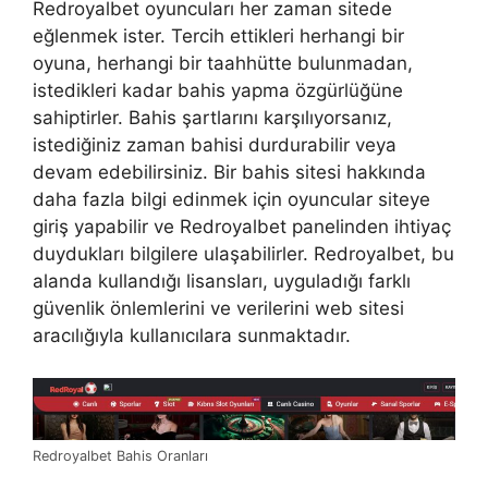
Redroyalbet oyuncuları her zaman sitede
eğlenmek ister. Tercih ettikleri herhangi bir
oyuna, herhangi bir taahhütte bulunmadan,
istedikleri kadar bahis yapma özgürlüğüne
sahiptirler. Bahis şartlarını karşılıyorsanız,
istediğiniz zaman bahisi durdurabilir veya
devam edebilirsiniz. Bir bahis sitesi hakkında
daha fazla bilgi edinmek için oyuncular siteye
giriş yapabilir ve Redroyalbet panelinden ihtiyaç
duydukları bilgilere ulaşabilirler. Redroyalbet, bu
alanda kullandığı lisansları, uyguladığı farklı
güvenlik önlemlerini ve verilerini web sitesi
aracılığıyla kullanıcılara sunmaktadır.
Redroyalbet Bahis Oranları