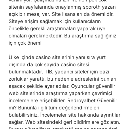
sitenin sayfalarında onaylanmış sporoth yazan
açık bir mesaj var. Site lisansları da önemlidir.
Siteye erişim sağlamak için kullanıcıların
öncelikle gerekli araştırmaları yaparak üye
olmaları gerekmektedir. Bu araştırma sağlığınız
için çok önemli
Ülke içinde casino sitelerinin yanı sıra yurt
dışında da çok sayıda casino sitesi
bulunmaktadır. TİB, yabancı siteler için bazı
zorluklar yarattı, bu nedenle adreslerini bunları
aşacak şekilde ayarladılar. Oyuncular güvenilir
web sitelerinde araştırma yaparken çevrimiçi
incelemelere erişebilirler. Redroyalbet Güvenilir
mi? Bununla ilgili tüm değerlendirmeleri
bulabilirsiniz. İncelemeler site hakkında ayrıntılar
sağlar. Web sitesindeki geri bildirimlere göz atın.