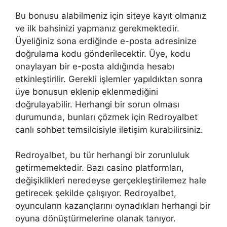
Bu bonusu alabilmeniz için siteye kayıt olmanız
ve ilk bahsinizi yapmanız gerekmektedir.
Üyeliğiniz sona erdiğinde e-posta adresinize
doğrulama kodu gönderilecektir. Üye, kodu
onaylayan bir e-posta aldığında hesabı
etkinleştirilir. Gerekli işlemler yapıldıktan sonra
üye bonusun eklenip eklenmediğini
doğrulayabilir. Herhangi bir sorun olması
durumunda, bunları çözmek için Redroyalbet
canlı sohbet temsilcisiyle iletişim kurabilirsiniz.
Redroyalbet, bu tür herhangi bir zorunluluk
getirmemektedir. Bazı casino platformları,
değişiklikleri neredeyse gerçekleştirilemez hale
getirecek şekilde çalışıyor. Redroyalbet,
oyuncuların kazançlarını oynadıkları herhangi bir
oyuna dönüştürmelerine olanak tanıyor.