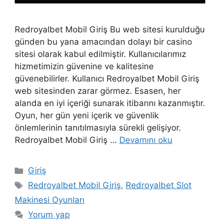
Redroyalbet Mobil Giriş Bu web sitesi kurulduğu
günden bu yana amacından dolayı bir casino
sitesi olarak kabul edilmiştir. Kullanıcılarımız
hizmetimizin güvenine ve kalitesine
güvenebilirler. Kullanıcı Redroyalbet Mobil Giriş
web sitesinden zarar görmez. Esasen, her
alanda en iyi içeriği sunarak itibarını kazanmıştır.
Oyun, her gün yeni içerik ve güvenlik
önlemlerinin tanıtılmasıyla sürekli gelişiyor.
Redroyalbet Mobil Giriş …
Devamını oku
Kategoriler
Giriş
Etiketler
Redroyalbet Mobil Giriş
,
Redroyalbet Slot
Makinesi Oyunları
Yorum yap