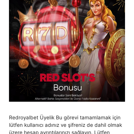
Redroyalbet Üyelik Bu görevi tamamlamak için
lütfen kullanıcı adınız ve şifreniz de dahil olmak
üzere hesap ayrıntılarınızı sağlayın. Lütfen