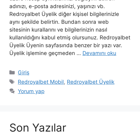
adınızı, e-posta adresinizi, yaşınızı vb.
Redroyalbet Üyelik diğer kişisel bilgilerinizle
aynı şekilde belirtin. Bundan sonra web
sitesinin kurallarını ve bilgilerinizin nasıl
kullanıldığını kabul etmiş olursunuz. Redroyalbet
Üyelik Üyenin sayfasında benzer bir yazı var.
Üyelik işlemine geçmeden …
Devamını oku
Kategoriler
Giriş
Etiketler
Redroyalbet Mobil
,
Redroyalbet Üyelik
Yorum yap
Son Yazılar