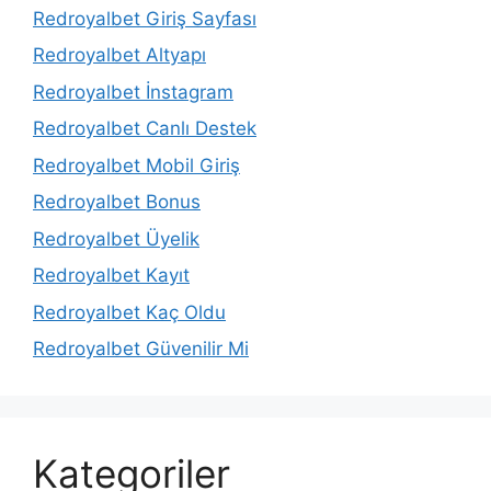
Redroyalbet Giriş Sayfası
Redroyalbet Altyapı
Redroyalbet İnstagram
Redroyalbet Canlı Destek
Redroyalbet Mobil Giriş
Redroyalbet Bonus
Redroyalbet Üyelik
Redroyalbet Kayıt
Redroyalbet Kaç Oldu
Redroyalbet Güvenilir Mi
Kategoriler