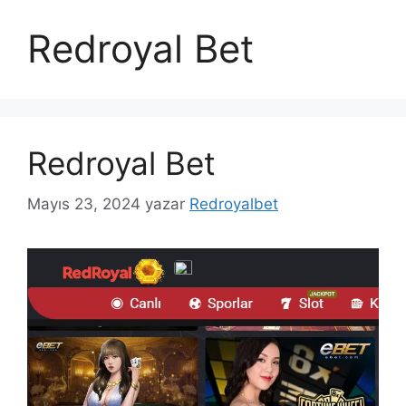
Redroyal Bet
Redroyal Bet
Mayıs 23, 2024
yazar
Redroyalbet