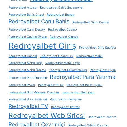
Redroyalbet Altyapı
Redroyalbet Bahis Seçenekler
Redroyalbet Bahis Sitesi
Redroyalbet Bonus
Redroyalbet Canlı Bahis
Redroyalbet Canlı Casino
Redroyalbet Canlı Destek
Redroyalbet Casino
Redroyalbet Casino Oyunu
Redroyalbet Games
Redroyalbet Giriş
Redroyalbet Giriş Sayfası
Redroyalbet Güncel
Redroyalbet Lisanslı mı
Redroyalbet Mobil
Redroyalbet Mobil Giriş
Redroyalbet Mobil Kayıt
Redroyalbet Mobil Ödeme
Redroyalbet Mükemmelliği
Redroyalbet Oyun
Redroyalbet Para Yatırma
Redroyalbet Para Transferi
Redroyalbet Poker
Redroyalbet Rulet
Redroyalbet Rulet Oyunu
Redroyalbet Slot Makinesi Oyunları
Redroyalbet Slot İşlem
Redroyalbet Spor Bahisleri
Redroyalbet Telegram
Redroyalbet TV
Redroyalbet Twitter
Redroyalbet Web Sitesi
Redroyalbet Yatırım
Redroyalbet Çevrimiçi
Redroyalbet Ödüllü Oyunlar