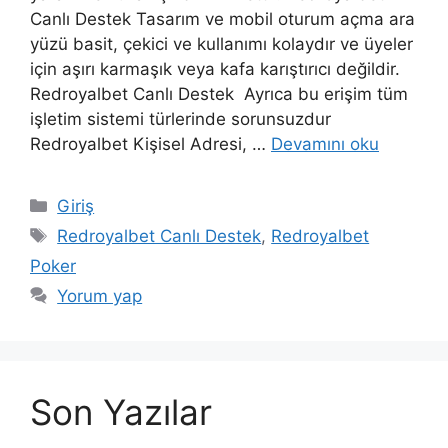
Canlı Destek Tasarım ve mobil oturum açma ara
yüzü basit, çekici ve kullanımı kolaydır ve üyeler
için aşırı karmaşık veya kafa karıştırıcı değildir.
Redroyalbet Canlı Destek Ayrıca bu erişim tüm
işletim sistemi türlerinde sorunsuzdur
Redroyalbet Kişisel Adresi, …
Devamını oku
Kategoriler
Giriş
Etiketler
Redroyalbet Canlı Destek
,
Redroyalbet
Poker
Yorum yap
Son Yazılar