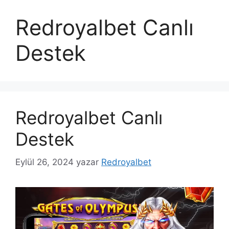
Redroyalbet Canlı
Destek
Redroyalbet Canlı
Destek
Eylül 26, 2024
yazar
Redroyalbet