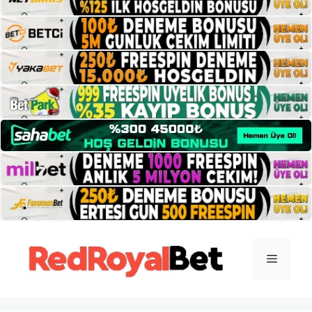
İçeriğe
atla
Menü