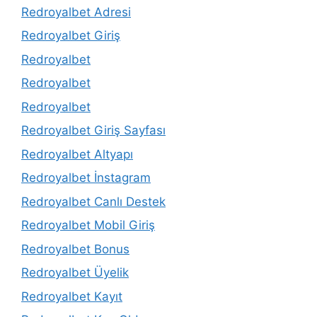
Redroyalbet Adresi
Redroyalbet Giriş
Redroyalbet
Redroyalbet
Redroyalbet
Redroyalbet Giriş Sayfası
Redroyalbet Altyapı
Redroyalbet İnstagram
Redroyalbet Canlı Destek
Redroyalbet Mobil Giriş
Redroyalbet Bonus
Redroyalbet Üyelik
Redroyalbet Kayıt