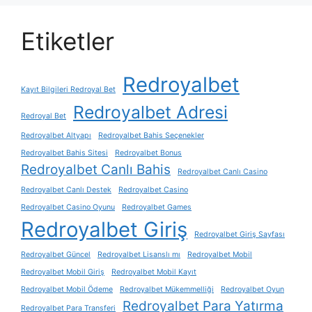
Etiketler
Redroyalbet
Kayıt Bilgileri Redroyal Bet
Redroyalbet Adresi
Redroyal Bet
Redroyalbet Altyapı
Redroyalbet Bahis Seçenekler
Redroyalbet Bahis Sitesi
Redroyalbet Bonus
Redroyalbet Canlı Bahis
Redroyalbet Canlı Casino
Redroyalbet Canlı Destek
Redroyalbet Casino
Redroyalbet Casino Oyunu
Redroyalbet Games
Redroyalbet Giriş
Redroyalbet Giriş Sayfası
Redroyalbet Güncel
Redroyalbet Lisanslı mı
Redroyalbet Mobil
Redroyalbet Mobil Giriş
Redroyalbet Mobil Kayıt
Redroyalbet Mobil Ödeme
Redroyalbet Mükemmelliği
Redroyalbet Oyun
Redroyalbet Para Yatırma
Redroyalbet Para Transferi