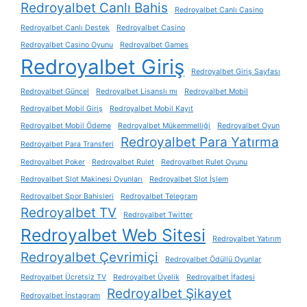
Redroyalbet Canlı Bahis
Redroyalbet Canlı Casino
Redroyalbet Canlı Destek
Redroyalbet Casino
Redroyalbet Casino Oyunu
Redroyalbet Games
Redroyalbet Giriş
Redroyalbet Giriş Sayfası
Redroyalbet Güncel
Redroyalbet Lisanslı mı
Redroyalbet Mobil
Redroyalbet Mobil Giriş
Redroyalbet Mobil Kayıt
Redroyalbet Mobil Ödeme
Redroyalbet Mükemmelliği
Redroyalbet Oyun
Redroyalbet Para Yatırma
Redroyalbet Para Transferi
Redroyalbet Poker
Redroyalbet Rulet
Redroyalbet Rulet Oyunu
Redroyalbet Slot Makinesi Oyunları
Redroyalbet Slot İşlem
Redroyalbet Spor Bahisleri
Redroyalbet Telegram
Redroyalbet TV
Redroyalbet Twitter
Redroyalbet Web Sitesi
Redroyalbet Yatırım
Redroyalbet Çevrimiçi
Redroyalbet Ödüllü Oyunlar
Redroyalbet Ücretsiz TV
Redroyalbet Üyelik
Redroyalbet İfadesi
Redroyalbet Şikayet
Redroyalbet İnstagram