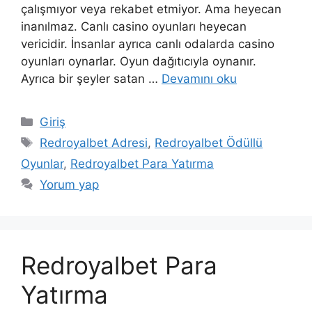
çalışmıyor veya rekabet etmiyor. Ama heyecan
inanılmaz. Canlı casino oyunları heyecan
vericidir. İnsanlar ayrıca canlı odalarda casino
oyunları oynarlar. Oyun dağıtıcıyla oynanır.
Ayrıca bir şeyler satan …
Devamını oku
Kategoriler
Giriş
Etiketler
Redroyalbet Adresi
,
Redroyalbet Ödüllü
Oyunlar
,
Redroyalbet Para Yatırma
Yorum yap
Redroyalbet Para
Yatırma