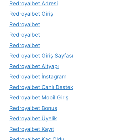
Redroyalbet Adresi
Redroyalbet Giriş
Redroyalbet
Redroyalbet
Redroyalbet
Redroyalbet Giriş Sayfası
Redroyalbet Altyapı
Redroyalbet İnstagram
Redroyalbet Canlı Destek
Redroyalbet Mobil Giriş
Redroyalbet Bonus
Redroyalbet Üyelik
Redroyalbet Kayıt
Redroyalbet Kaç Oldu