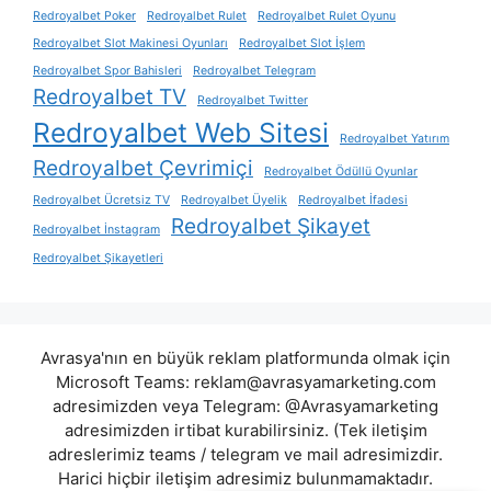
Redroyalbet Poker
Redroyalbet Rulet
Redroyalbet Rulet Oyunu
Redroyalbet Slot Makinesi Oyunları
Redroyalbet Slot İşlem
Redroyalbet Spor Bahisleri
Redroyalbet Telegram
Redroyalbet TV
Redroyalbet Twitter
Redroyalbet Web Sitesi
Redroyalbet Yatırım
Redroyalbet Çevrimiçi
Redroyalbet Ödüllü Oyunlar
Redroyalbet Ücretsiz TV
Redroyalbet Üyelik
Redroyalbet İfadesi
Redroyalbet Şikayet
Redroyalbet İnstagram
Redroyalbet Şikayetleri
Avrasya'nın en büyük reklam platformunda olmak için
Microsoft Teams:
reklam@avrasyamarketing.com
adresimizden veya Telegram: @Avrasyamarketing
adresimizden irtibat kurabilirsiniz. (Tek iletişim
adreslerimiz teams / telegram ve mail adresimizdir.
Harici hiçbir iletişim adresimiz bulunmamaktadır.