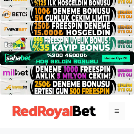
İçeriğe
atla
Menü