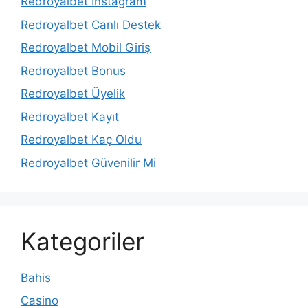
Redroyalbet İnstagram
Redroyalbet Canlı Destek
Redroyalbet Mobil Giriş
Redroyalbet Bonus
Redroyalbet Üyelik
Redroyalbet Kayıt
Redroyalbet Kaç Oldu
Redroyalbet Güvenilir Mi
Kategoriler
Bahis
Casino