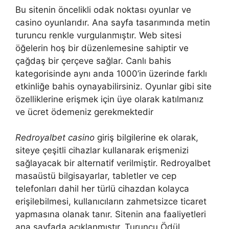
Bu sitenin öncelikli odak noktası oyunlar ve
casino oyunlarıdır. Ana sayfa tasarımında metin
turuncu renkle vurgulanmıştır. Web sitesi
öğelerin hoş bir düzenlemesine sahiptir ve
çağdaş bir çerçeve sağlar. Canlı bahis
kategorisinde aynı anda 1000’in üzerinde farklı
etkinliğe bahis oynayabilirsiniz. Oyunlar gibi site
özelliklerine erişmek için üye olarak katılmanız
ve ücret ödemeniz gerekmektedir
Redroyalbet casino
giriş bilgilerine ek olarak,
siteye çeşitli cihazlar kullanarak erişmenizi
sağlayacak bir alternatif verilmiştir. Redroyalbet
masaüstü bilgisayarlar, tabletler ve cep
telefonları dahil her türlü cihazdan kolayca
erişilebilmesi, kullanıcıların zahmetsizce ticaret
yapmasına olanak tanır. Sitenin ana faaliyetleri
ana sayfada açıklanmıştır. Turuncu Ödül