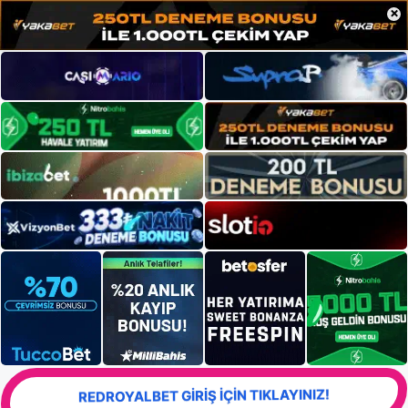
×
REDROYALBET GİRİŞ İÇİN TIKLAYINIZ!