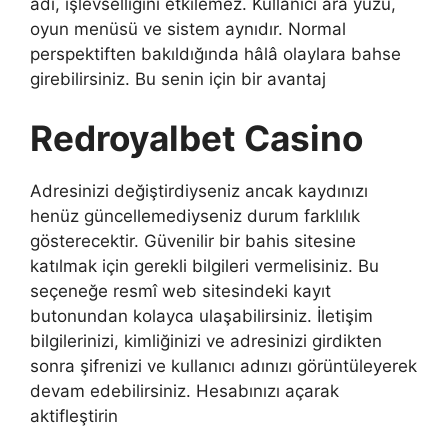
adı, işlevselliğini etkilemez. Kullanıcı ara yüzü,
oyun menüsü ve sistem aynıdır. Normal
perspektiften bakıldığında hâlâ olaylara bahse
girebilirsiniz. Bu senin için bir avantaj
Redroyalbet Casino
Adresinizi değiştirdiyseniz ancak kaydınızı
henüz güncellemediyseniz durum farklılık
gösterecektir. Güvenilir bir bahis sitesine
katılmak için gerekli bilgileri vermelisiniz. Bu
seçeneğe resmî web sitesindeki kayıt
butonundan kolayca ulaşabilirsiniz. İletişim
bilgilerinizi, kimliğinizi ve adresinizi girdikten
sonra şifrenizi ve kullanıcı adınızı görüntüleyerek
devam edebilirsiniz. Hesabınızı açarak
aktifleştirin