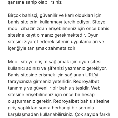
şansına sahip olabilirsiniz
Birçok bahisçi, güvenilir ve karlı oldukları için
bahis sitelerini kullanmayı tercih ediyor. Siteye
mobil cihazınızdan erişebilmeniz için önce bahis
sitesine kayıt olmanız gerekmektedir. Oyun
sitesini ziyaret ederek sitenin uygulamaları ve
içeriğiyle tanışmak zahmetsizdir
Mobil siteye erişim sağlamak için oyun sitesi
kullanıcı adınızı ve şifrenizi yazmanız gerekiyor.
Bahis sitesine erişmek için sağlanan URL’yi
tarayıcınıza girmeniz yeterlidir. Redroyalbet
tanınmış ve güvenilir bir bahis sitesidir. Web
sitesine erişebilmeniz için önce bir hesap
oluşturmanız gerekir. Redroyalbet bahis sitesine
giriş yaptıktan sonra herhangi bir sorunla
karşılaşmadan kullanabilirsiniz. Çok sayıda farklı