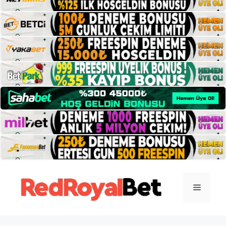
İçeriğe
atla
Menü