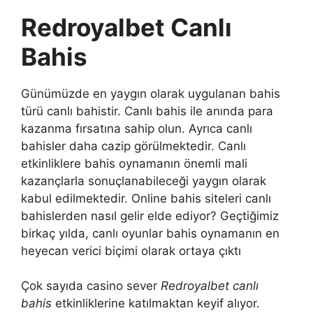
Redroyalbet Canlı
Bahis
Günümüzde en yaygın olarak uygulanan bahis
türü canlı bahistir. Canlı bahis ile anında para
kazanma fırsatına sahip olun. Ayrıca canlı
bahisler daha cazip görülmektedir. Canlı
etkinliklere bahis oynamanın önemli mali
kazançlarla sonuçlanabileceği yaygın olarak
kabul edilmektedir. Online bahis siteleri canlı
bahislerden nasıl gelir elde ediyor? Geçtiğimiz
birkaç yılda, canlı oyunlar bahis oynamanın en
heyecan verici biçimi olarak ortaya çıktı
Çok sayıda casino sever
Redroyalbet canlı
bahis
etkinliklerine katılmaktan keyif alıyor.