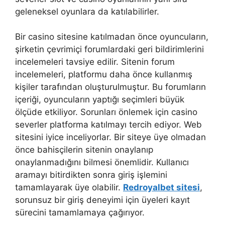
geleneksel oyunlara da katılabilirler.
Bir casino sitesine katılmadan önce oyuncuların,
şirketin çevrimiçi forumlardaki geri bildirimlerini
incelemeleri tavsiye edilir. Sitenin forum
incelemeleri, platformu daha önce kullanmış
kişiler tarafından oluşturulmuştur. Bu forumların
içeriği, oyuncuların yaptığı seçimleri büyük
ölçüde etkiliyor. Sorunları önlemek için casino
severler platforma katılmayı tercih ediyor. Web
sitesini iyice inceliyorlar. Bir siteye üye olmadan
önce bahisçilerin sitenin onaylanıp
onaylanmadığını bilmesi önemlidir. Kullanıcı
aramayı bitirdikten sonra giriş işlemini
tamamlayarak üye olabilir.
Redroyalbet sitesi
,
sorunsuz bir giriş deneyimi için üyeleri kayıt
sürecini tamamlamaya çağırıyor.